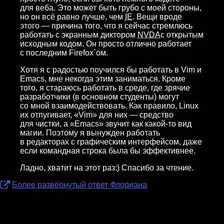
для веба. Это может быть грубо с моей стороны,
но он всё равно лучше, чем
IE
. Вещи вроде
этого — причина того, что я сейчас стремлюсь
работать с экранным диктором
NVDA
с открытым
исходным кодом. Он просто отлично работает
с последним Firefox`ом.
Хотя я с радостью поучился бы работать в Vim и
Emacs, мне некогда этим заниматься. Кроме
того, я стараюсь работать в среде, где зрячие
разработчики (в основном студенты) могут
со мной взаимодействовать. Как правило, Linux
их отпугивает, «Vim» для них — средство
для чистки, а «Emaсs» звучит как какой-то вид
магии. Поэтому я вынужден работать
в редакторах с графическим интерфейсом, даже
если командная строка была бы эффективнее.
Ладно, хватит на этот раз:) Спасибо за чтение.
Более развёрнутый ответ Флориана