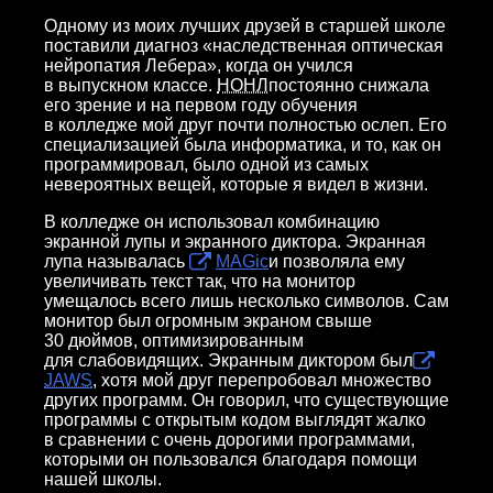
Одному из моих лучших друзей в старшей школе
поставили диагноз «наследственная оптическая
нейропатия Лебера», когда он учился
в выпускном классе.
НОНЛ
постоянно снижала
его зрение и на первом году обучения
в колледже мой друг почти полностью ослеп. Его
специализацией была информатика, и то, как он
программировал, было одной из самых
невероятных вещей, которые я видел в жизни.
В колледже он использовал комбинацию
экранной лупы и экранного диктора. Экранная
лупа называлась
MAGic
и позволяла ему
увеличивать текст так, что на монитор
умещалось всего лишь несколько символов. Сам
монитор был огромным экраном свыше
30 дюймов, оптимизированным
для слабовидящих. Экранным диктором был
JAWS
, хотя мой друг перепробовал множество
других программ. Он говорил, что существующие
программы с открытым кодом выглядят жалко
в сравнении с очень дорогими программами,
которыми он пользовался благодаря помощи
нашей школы.