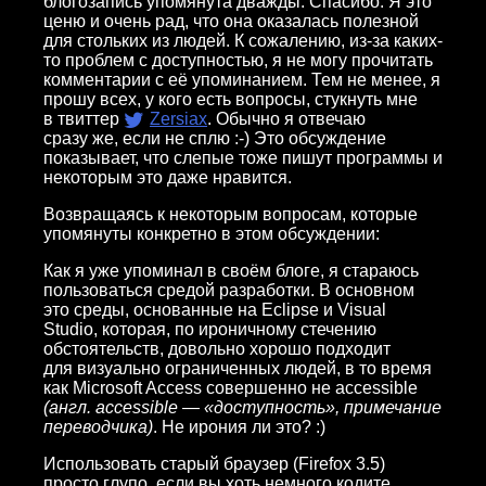
блогозапись упомянута дважды. Спасибо. Я это
ценю и очень рад, что она оказалась полезной
для стольких из людей. К сожалению, из-за каких-
то проблем с доступностью, я не могу прочитать
комментарии с её упоминанием. Тем не менее, я
прошу всех, у кого есть вопросы, стукнуть мне
в твиттер
Zersiax
. Обычно я отвечаю
сразу же, если не сплю :-) Это обсуждение
показывает, что слепые тоже пишут программы и
некоторым это даже нравится.
Возвращаясь к некоторым вопросам, которые
упомянуты конкретно в этом обсуждении:
Как я уже упоминал в своём блоге, я стараюсь
пользоваться средой разработки. В основном
это среды, основанные на Eclipse и Visual
Studio, которая, по ироничному стечению
обстоятельств, довольно хорошо подходит
для визуально ограниченных людей, в то время
как Microsoft Access совершенно не accessible
(англ. accessible — «доступность», примечание
переводчика)
. Не ирония ли это? :)
Использовать старый браузер (Firefox 3.5)
просто глупо, если вы хоть немного кодите