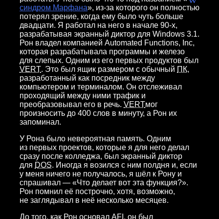
синдром Марфана
», из-за которого он полностью
потерял зрение, когда ему было чуть больше
двадцати. Я работал на него в начале 90-х,
разрабатывая экранный диктор для Windows 3.1.
Рон владел компанией Automated Functions, Inc,
которая разрабатывала программы и железо
для слепых. Одним из его первых продуктов был
VERT
. Это был ящик размером с обычный
ПК
,
разработанный как посредник между
компьютером и терминалом. Он отслеживал
проходящий между ними трафик и
преобразовывал его в речь.
VERT
мог
произносить до 400 слов в минуту, а Рон их
запоминал.
У Рона было невероятная память. Одним
из первых проектов, которые я для него делал
сразу после колледжа, был экранный диктор
для
DOS
. Иногда я возился с ним полдня и, если
у меня ничего не получалось, я шёл к Рону и
спрашивал — «Что делает вот эта функция?».
Рон помнил её построчно, хотя, возможно,
не заглядывал в неё несколько месяцев.
До того, как Рон основал
AFI
, он был