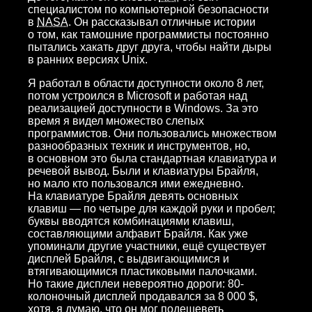
специалистом по компьютерной безопасности
в
NASA
. Он рассказывал отличные истории
о том, как тамошние программисты постоянно
пытались хакать друг друга, чтобы найти дыры
в ранних версиях Unix.
Я работал в области доступности около 8 лет,
потом устроился в Microsoft и работая над
реализацией доступности в Windows. За это
время я видел множество слепых
программистов. Они пользовались множеством
разнообразных техник и инструментов, но,
в основном это была стандартная клавиатура и
речевой вывод. Были и клавиатуры Брайля,
но мало кто пользовался ими ежедневно.
На клавиатуре Брайля девять основных
клавиш — по четыре для каждой руки и пробел;
буквы вводятся комбинациями клавиш,
составляющими алфавит Брайля. Как уже
упоминали другие участники, ещё существует
дисплей Брайля, с выдвигающимися и
втягивающимися пластиковыми палочками.
Но такие дисплеи невероятно дороги: 80-
колоночный дисплей продавался за 8 000 $,
хотя, я думаю, что он мог подешеветь