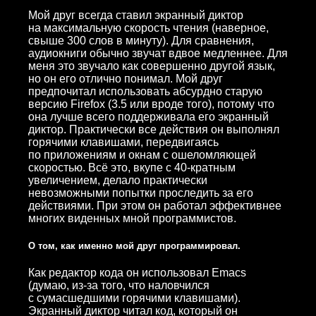
Мой друг всегда ставил экранный диктор
на максимальную скорость чтения (наверное,
свыше 300 слов в минуту). Для сравнения,
аудиокниги обычно звучат вдвое медленнее. Для
меня это звучало как совершенно другой язык,
но он его отлично понимал. Мой друг
предпочитал использовать абсурдно старую
версию Firefox (3.5 или вроде того), потому что
она лучше всего поддерживала его экранный
диктор. Практически все действия он выполнял
горячими клавишами, передвигаясь
по приложениям и окнам с ошеломляющей
скоростью. Всё это, вкупе с 40-кратным
увеличением, делало практически
невозможными попытки проследить за его
действиями. При этом он работал эффективнее
многих виденных мной программистов.
О том, как именно мой друг программировал.
Как редактор кода он использовал Emacs
(думаю, из-за того, что наловчился
с сумасшедшими горячими клавишами).
Экранный диктор читал код, который он