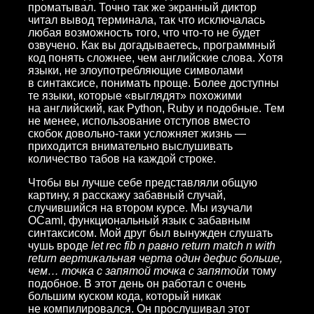
проматывал. Точно так же экранный диктор
читал вывод терминала, так что исключалась
любая возможность того, что что-то не будет
озвучено. Как вы догадываетесь, программный
код понять сложнее, чем английские слова. Хотя
языки, не злоупотребляющие символами
в синтаксисе, понимать проще. Более доступны
те языки, которые «выглядят» похожими
на английский, как Python, Ruby и подобные. Тем
не менее, использование отступов вместо
скобок довольно-таки усложняет жизнь —
приходится внимательно выслушивать
количество табов на каждой строке.
Чтобы вы лучше себе представляли общую
картину, я расскажу забавный случай,
случившийся на втором курсе. Мы изучали
OCaml, функциональный язык с забавным
синтаксисом. Мой друг был вынужден слушать
чушь вроде
let rec fib n равно return match n with
return вертикальная черта один дефис больше,
чем… точка с запятой точка с запятой
и тому
подобное. В этот день он работал с очень
большим куском кода, который никак
не компилировался. Он прослушивал этот