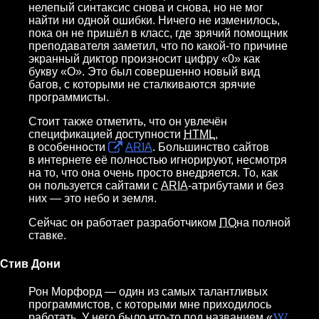
нелепый синтаксис снова и снова, но не мог
найти ни одной ошибки. Ничего не изменилось,
пока он не пришёл в класс, где зрячий помощник
преподавателя заметил, что по какой-то причине
экранный диктор произносит цифру «0» как
букву «О». Это был совершенно новый вид
багов, с которыми не сталкиваются зрячие
программисты.
Стоит также отметить, что он увлечён
спецификацией доступности
HTML
,
в особенности
ARIA
. Большинство сайтов
в интернете её полностью игнорируют, несмотря
на то, что она очень просто внедряется. То, как
он пользуется сайтами с
ARIA
-атрибутами и без
них — это небо и земля.
Сейчас он работает разработчиком
ПО
на полной
ставке.
Стив Дони
Рон Морфорд — один из самых талантливых
программистов, с которыми мне приходилось
работать. У него было что-то под названием «