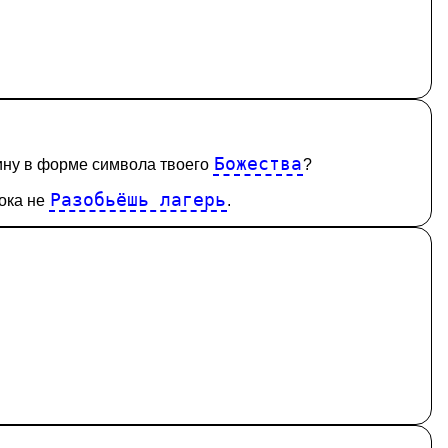
Божества
тину в форме символа твоего
?
Разобьёшь лагерь
пока не
.