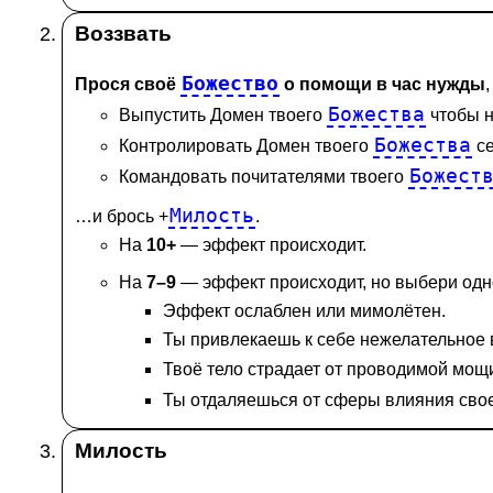
Воззвать
Божество
Прося своё
о помощи в час нужды
Божества
Выпустить Домен твоего
чтобы н
Божества
Контролировать Домен твоего
се
Божест
Командовать почитателями твоего
Милость
…и брось +
.
На
10+
— эффект происходит.
На
7–9
— эффект происходит, но выбери одн
Эффект ослаблен или мимолётен.
Ты привлекаешь к себе нежелательное
Твоё тело страдает от проводимой мо
Ты отдаляешься от сферы влияния сво
Милость