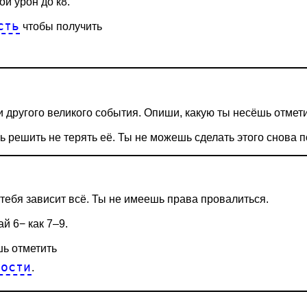
ой урон до к8.
сть
чтобы получить
и другого великого события. Опиши, какую ты несёшь отме
ь решить не терять её. Ты не можешь сделать этого снова 
 тебя зависит всё. Ты не имеешь права провалиться.
ай 6− как 7–9.
шь отметить
лости
.