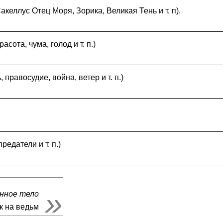
келлус Отец Моря, Зорика, Великая Тень и т. п).
асота, чума, голод и т. п.)
правосудие, война, ветер и т. п.)
редатели и т. п.)
анное тело
к на ведьм