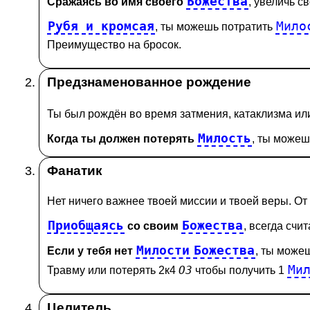
Божества
Сражаясь во имя своего
, увеличь св
Рубя и кромсая
Мило
, ты можешь потратить
Преимущество
на бросок.
Предзнаменованное рождение
Ты был рождён во время затмения, катаклизма ил
Милость
Когда ты должен потерять
, ты можеш
Фанатик
Нет ничего важнее твоей миссии и твоей веры. От
Приобщаясь
Божества
со своим
, всегда счит
Милости
Божества
Если у тебя нет
, ты може
Ми
ОЗ
Травму
или потерять 2к4
чтобы получить 1
Целитель