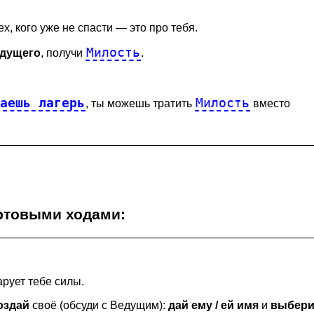
х, кого уже не спасти — это про тебя.
Милость
едущего
, получи
.
ваешь лагерь
Милость
, ты можешь тратить
вместо
ртовыми ходами
:
арует тебе силы.
оздай
своё (обсуди с Ведущим):
дай ему / ей имя
и
выбери