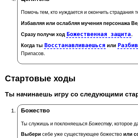
Помочь тем, кто нуждается и окончить страдания те
Избавляя или ослабляя мучения персонажа В
Божественная защита
Сразу получи ход
.
Восстанавливаешься
Разби
Когда ты
или
Припасов
.
Стартовые ходы
Ты начинаешь игру со
следующими ста
Божество
Ты служишь и поклоняешься
Божеству
, которое д
Выбери
себе уже существующее божество
или с