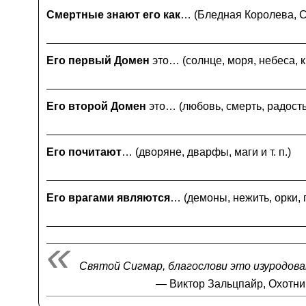
Смертные знают его как
… (Бледная Королева, Са
Его первый Домен
это… (солнце, моря, небеса, кр
Его второй Домен
это… (любовь, смерть, радость, 
Его почитают
… (дворяне, дварфы, маги и т. п.)
Его врагами являются
… (демоны, нежить, орки, п
Святой Сигмар, благослови это изуродов
—
Виктор Зальцпайр, Охотни