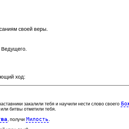
саниям своей веры.
 Ведущего.
ующий ход:
Бо
наставники закалили тебя и научили нести слово своего
или битвы отметили тебя.
тва
Милость
, получи
.