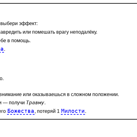
, выбери эффект:
авредить или помешать врагу неподалёку.
бе в помощь.
ва
.
о.
 внимание или оказываешься в сложном положении.
Травму
щи — получи
.
Божества
Милости
его
, потеряй 1
.