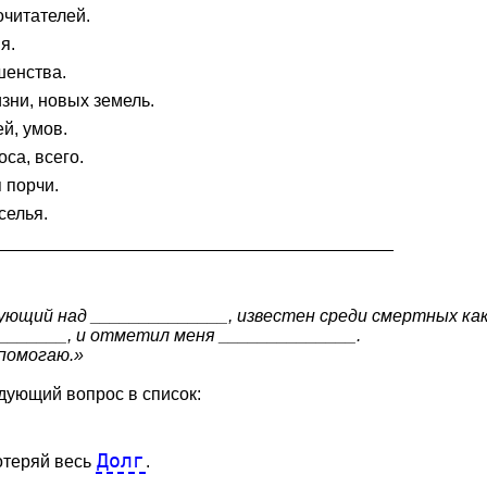
очитателей.
я.
шенства.
зни, новых земель.
й, умов.
оса, всего.
 порчи.
селья.
__________________________________________
ующий над ______________, известен среди смертных как
________, и отметил меня ______________.
 помогаю.»
едующий вопрос в список:
Долг
потеряй весь
.