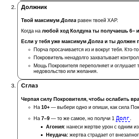
Должник
Твой максимум
Долга
равен твоей ХАР.
Когда на
любой ход Колдуна ты получаешь 6− и
Если у тебя уже максимум
Долга
и ты должен 
Порча просачивается из и вокруг тебя. Кто-т
Покровитель ненадолго захватывает контроль
Мощь Покровителя переполняет и оглушает т
недовольство или желания.
Сглаз
Черпая силу Покровителя, чтобы ослабить вр
На
10+
— выбери одно и опиши, как сила Пок
Долг
На
7–9
— то же самое, но получи 1
.
Агония
: нанеси жертве урон с одним из
Неудача:
жертва страдает от внезапного