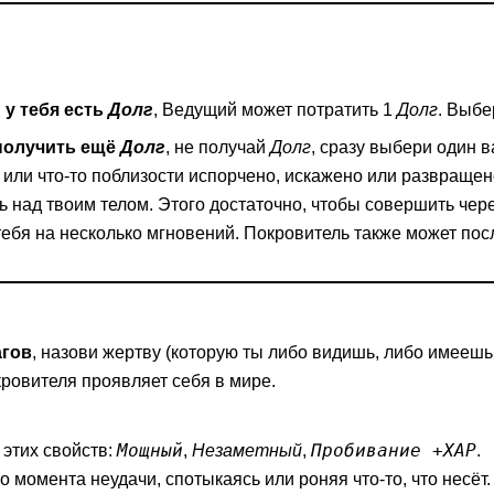
 у тебя есть
Долг
, Ведущий может потратить 1
Долг
. Выбе
получить ещё
Долг
, не получай
Долг
, сразу выбери один в
о или что-то поблизости испорчено, искажено или развращен
 над твоим телом. Этого достаточно, чтобы совершить чере
ебя на несколько мгновений. Покровитель также может пос
агов
, назови жертву (которую ты либо видишь, либо имеешь 
ровителя проявляет себя в мире.
Мощный
Пробивание +ХАР
 этих свойств:
,
Незаметный
,
.
 момента неудачи, спотыкаясь или роняя что-то, что несёт.