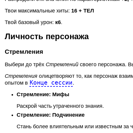
Твои максимальные хиты:
16
+ ТЕЛ
Твой базовый урон:
к
6
.
Личность персонажа
Стремления
Выбери до трёх
Стремлений
своего персонажа. В
Стремления
олицетворяют то, как персонаж взаи
Конце сессии
опытом в
.
Стремление:
Мифы
Раскрой часть утраченного знания.
Стремление:
Подчинение
Стань более влиятельным или известным за че