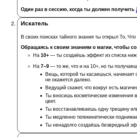
Один раз в сессию, когда ты должен получить
Искатель
В своих поисках тайного знания ты открыл То, Чт
Обращаясь к своим знаниям о магии, чтобы с
На
10+
— ты создаёшь эффект из списка ниж
На
7–9
— то же, что и на 10+, но ты получае
Вещь, которой ты касаешься, начинает 
не окажется далеко.
Ведущий скажет, что вокруг есть магиче
Ты вносишь косметические изменения в
цвет.
Ты восстанавливаешь одну трещину или
Ты медленно телекинетически поднимае
Ты ненадолго создаёшь безвредный эффек