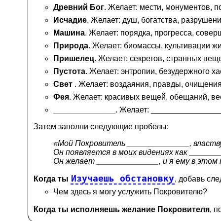
Древний Бог
. Желает: мести, монументов, п
Исчадие
. Желает: душ, богатства, разрушени
Машина
. Желает: порядка, прогресса, совер
Природа
. Желает: биомассы, культивации жи
Пришелец
. Желает: секретов, странных веще
Пустота
. Желает: энтропии, безудержного ха
Свет
. Желает: воздаяния, правды, очищения
Фея
. Желает: красивых вещей, обещаний, ве
______________
. Желает: ______________
Затем заполни следующие пробелы:
«Мой Покровитель ______________, властв
Он появляется в моих видениях как ______
Он желает ______________, и я ему в этом
Изучаешь обстановку
Когда ты
, добавь сл
Чем здесь я могу услужить Покровителю?
Когда ты исполняешь желание Покровителя
, 