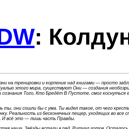
DW
:
Колду
ни на тренировки и корпение над книгами — просто забл
 Вуалью этого мира, существуют Они — создания необозри
 сознания Того, Кто Бредёт В Пустоте, смог коснуться е
ь ты, они сошли бы с ума. Ты видел такое, от чего крест
ку. Реальность из бесконечных пещер, уходящих во все с
 И всё это — лишь часть Правды.
тая чаша. Звёзды встали в ряд. Ритуал готов. Осталос