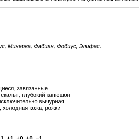
с, Минерва, Фабиан, Фобиус, Элифас
.
щиеся, завязанные
 скальп, глубокий капюшон
исключительно вычурная
, холодная кожа, рожки
1, +1, +0, +0, −1