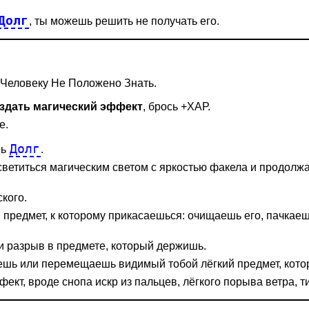
Долг
, ты можешь решить не получать его.
о Человеку Не Положено Знать.
оздать магический эффект
, брось +ХАР.
е.
Долг
шь
.
светиться магическим светом с яркостью факела и продолжа
ского.
 предмет, к которому прикасаешься: очищаешь его, пачкае
 разрыв в предмете, который держишь.
шь или перемещаешь видимый тобой лёгкий предмет, которы
т, вроде снопа искр из пальцев, лёгкого порыва ветра, тих