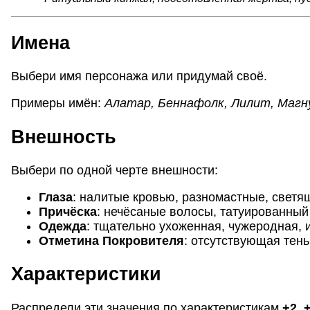
Имена
Выбери имя персонажа или придумай своё.
Примеры имён:
Алатар, Беннафолк, Лилит, Магну
Внешность
Выбери по одной черте внешности:
Глаза
:
налитые кровью, разномастные, светя
Причёска
:
нечёсаные волосы, татуированный
Одежда
:
тщательно ухоженная, чужеродная, 
Отметина Покровителя
:
отсутствующая тень
Характеристики
Распредели эти значения по характеристикам
+2, +