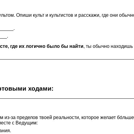
льтом. Опиши культ и культистов и расскажи, где они обыч
_____.
___.
те, где их логично было бы найти
, ты обычно находишь 
ртовыми ходами
:
 из-за пределов твоей реальности, которое желает бо́льше
месте с Ведущим:
ания.